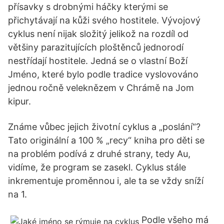
přísavky s drobnými háčky kterými se
přichytávají na kůži svého hostitele. Vývojový
cyklus není nijak složitý jelikož na rozdíl od
většiny parazitujících ploštěnců jednorodí
nestřídají hostitele. Jedná se o vlastní Boží
Jméno, které bylo podle tradice vyslovováno
jednou ročně veleknězem v Chrámě na Jom
kipur.
Známe vůbec jejich životní cyklus a „poslání“?
Tato originální a 100 % „recy“ kniha pro děti se
na problém podívá z druhé strany, tedy Au,
vidíme, že program se zasekl. Cyklus stále
inkrementuje proměnnou i, ale ta se vždy sníží
na 1.
Podle všeho má