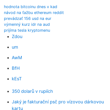
hodnota bitcoinu dnes v kad
návod na ťažbu ethereum reddit
prevádzať 156 usd na eur
výmenný kurz idr na aud
prijíma tesla kryptomenu
Zdou
um
AwM
BfH
kEsT
350 dolarů v rupiích
Jaký je fakturační psč pro vízovou dárkovou
kartu