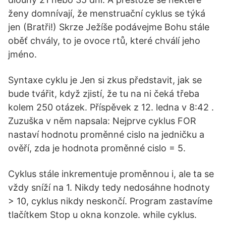
ženy domnívají, že menstruační cyklus se týká
jen (Bratři!) Skrze Ježíše podávejme Bohu stále
oběť chvály, to je ovoce rtů, které chválí jeho
jméno.
Syntaxe cyklu je Jen si zkus představit, jak se
bude tvářit, když zjistí, že tu na ni čeká třeba
kolem 250 otázek. Příspěvek z 12. ledna v 8:42 .
Zuzuška v něm napsala: Nejprve cyklus FOR
nastaví hodnotu proměnné cislo na jedničku a
ověří, zda je hodnota proměnné cislo = 5.
Cyklus stále inkrementuje proměnnou i, ale ta se
vždy sníží na 1. Nikdy tedy nedosáhne hodnoty
> 10, cyklus nikdy neskončí. Program zastavíme
tlačítkem Stop u okna konzole. while cyklus.