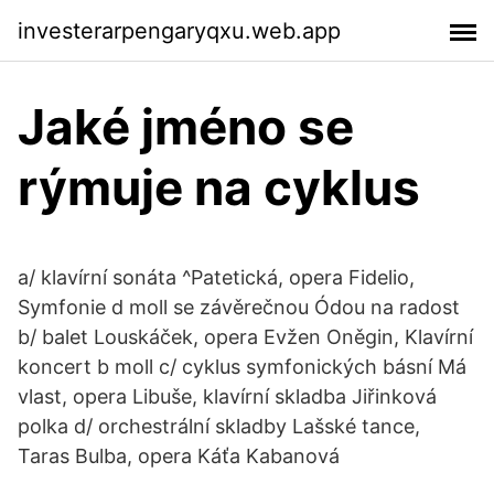
investerarpengaryqxu.web.app
Jaké jméno se
rýmuje na cyklus
a/ klavírní sonáta ^Patetická, opera Fidelio,
Symfonie d moll se závěrečnou Ódou na radost
b/ balet Louskáček, opera Evžen Oněgin, Klavírní
koncert b moll c/ cyklus symfonických básní Má
vlast, opera Libuše, klavírní skladba Jiřinková
polka d/ orchestrální skladby Lašské tance,
Taras Bulba, opera Káťa Kabanová