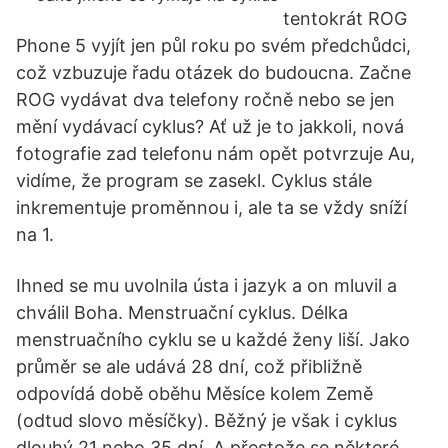
tentokrát ROG
Phone 5 vyjít jen půl roku po svém předchůdci,
což vzbuzuje řadu otázek do budoucna. Začne
ROG vydávat dva telefony ročně nebo se jen
mění vydávací cyklus? Ať už je to jakkoli, nová
fotografie zad telefonu nám opět potvrzuje Au,
vidíme, že program se zasekl. Cyklus stále
inkrementuje proměnnou i, ale ta se vždy sníží
na 1.
Ihned se mu uvolnila ústa i jazyk a on mluvil a
chválil Boha. Menstruační cyklus. Délka
menstruačního cyklu se u každé ženy liší. Jako
průměr se ale udává 28 dní, což přibližně
odpovídá době oběhu Měsíce kolem Země
(odtud slovo měsíčky). Běžný je však i cyklus
dlouhý 21 nebo 35 dní. A přestože se některé