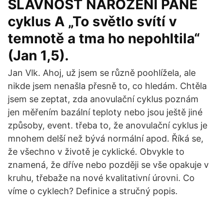
SLAVNOST NAROZENÍ PÁNĚ
cyklus A „To světlo svítí v
temnotě a tma ho nepohltila“
(Jan 1,5).
Jan Vlk. Ahoj, už jsem se různě poohlížela, ale
nikde jsem nenašla přesně to, co hledám. Chtěla
jsem se zeptat, zda anovulační cyklus poznám
jen měřením bazální teploty nebo jsou ještě jiné
způsoby, event. třeba to, že anovulační cyklus je
mnohem delší než bývá normální apod. Říká se,
že všechno v životě je cyklické. Obvykle to
znamená, že dříve nebo později se vše opakuje v
kruhu, třebaže na nové kvalitativní úrovni. Co
víme o cyklech? Definice a stručný popis.