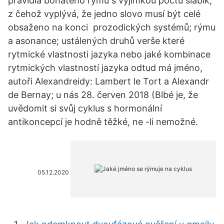
pravidla bohatého rýmu s výjimkou počtu slabik,
z čehož vyplývá, že jedno slovo musí být celé
obsaženo na konci prozodických systémů; rýmu
a asonance; ustálených druhů verše které
rytmické vlastnosti jazyka nebo jaké kombinace
rytmických vlastností jazyka odtud má jméno,
autoři Alexandreidy: Lambert le Tort a Alexandr
de Bernay; u nás 28. červen 2018 (Blbé je, že
uvědomit si svůj cyklus s hormonální
antikoncepcí je hodně těžké, ne -li nemožné.
05.12.2020