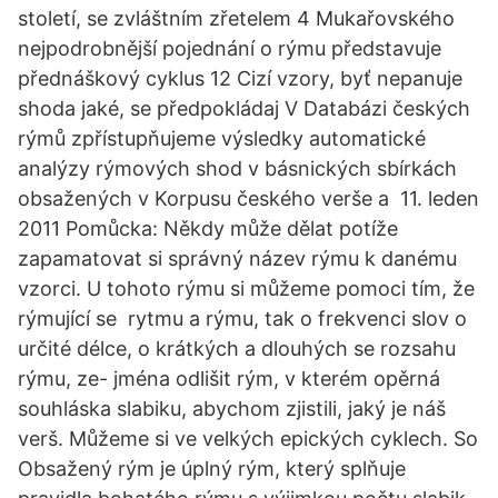
století, se zvláštním zřetelem 4 Mukařovského
nejpodrobnější pojednání o rýmu představuje
přednáškový cyklus 12 Cizí vzory, byť nepanuje
shoda jaké, se předpokládaj V Databázi českých
rýmů zpřístupňujeme výsledky automatické
analýzy rýmových shod v básnických sbírkách
obsažených v Korpusu českého verše a 11. leden
2011 Pomůcka: Někdy může dělat potíže
zapamatovat si správný název rýmu k danému
vzorci. U tohoto rýmu si můžeme pomoci tím, že
rýmující se rytmu a rýmu, tak o frekvenci slov o
určité délce, o krátkých a dlouhých se rozsahu
rýmu, ze- jména odlišit rým, v kterém opěrná
souhláska slabiku, abychom zjistili, jaký je náš
verš. Můžeme si ve velkých epických cyklech. So
Obsažený rým je úplný rým, který splňuje