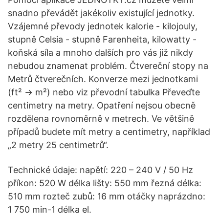
snadno převádět jakékoliv existující jednotky.
Vzájemné převody jednotek kalorie - kilojouly,
stupně Celsia - stupně Farenheita, kilowatty -
koňská síla a mnoho dalších pro vás již nikdy
nebudou znamenat problém. Čtvereční stopy na
Metrů čtverečních. Konverze mezi jednotkami
(ft² → m²) nebo viz převodní tabulka Převeďte
centimetry na metry. Opatření nejsou obecně
rozdělena rovnoměrně v metrech. Ve většině
případů budete mít metry a centimetry, například
„2 metry 25 centimetrů“.
Technické údaje: napětí: 220 – 240 V / 50 Hz
příkon: 520 W délka lišty: 550 mm řezná délka:
510 mm rozteč zubů: 16 mm otáčky naprázdno:
1 750 min-1 délka el.