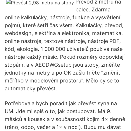
Převod z metru na
palec. Zdarma
online kalkulačky, nástroje, funkce a vysvětlení
pojmů, které šetří čas všem. Kalkulačky, převod,
webdesign, elektřina a elektronika, matematika,
online nástroje, textové nástroje, nástroje PDF,
kód, ekologie. 1 000 000 uživatelů používá naše
nástroje každý měsíc. Pokud rozměry odpovídají
stopám, a v AECDWGsetup jsou stopy, změňte
jednotky na metry a po OK zaškrtněte "změnit
měřítko v modelovém prostoru". Mělo by se to
automaticky převést.
Potřebovala bych poradit jak převést syna na
UM. Jde mi spíš o to, jak postupovat. Má 9.
měsíců a kousek a v současnosti kojím 4× denně
(ráno, odpo, večer a 1× v noci). Budu mu dávat