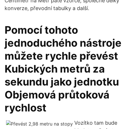
Centimetr na Metr patě vzorce, společné délky
konverze, převodní tabulky a další.
Pomocí tohoto
jednoduchého nástroje
můžete rychle převést
Kubických metrů za
sekundu jako jednotku
Objemová průtoková
rychlost
Vozítko tam bude