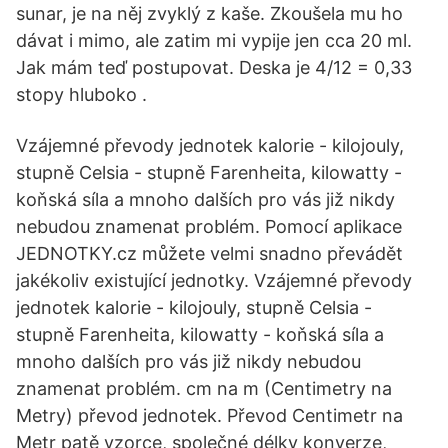
sunar, je na něj zvyklý z kaše. Zkoušela mu ho
dávat i mimo, ale zatim mi vypije jen cca 20 ml.
Jak mám teď postupovat. Deska je 4/12 = 0,33
stopy hluboko .
Vzájemné převody jednotek kalorie - kilojouly,
stupně Celsia - stupně Farenheita, kilowatty -
koňská síla a mnoho dalších pro vás již nikdy
nebudou znamenat problém. Pomocí aplikace
JEDNOTKY.cz můžete velmi snadno převádět
jakékoliv existující jednotky. Vzájemné převody
jednotek kalorie - kilojouly, stupně Celsia -
stupně Farenheita, kilowatty - koňská síla a
mnoho dalších pro vás již nikdy nebudou
znamenat problém. cm na m (Centimetry na
Metry) převod jednotek. Převod Centimetr na
Metr patě vzorce, společné délky konverze,