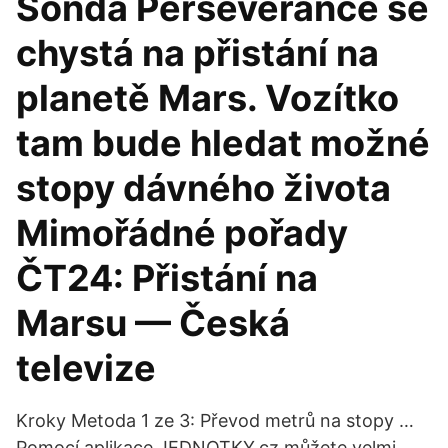
Sonda Perseverance se
chystá na přistání na
planetě Mars. Vozítko
tam bude hledat možné
stopy dávného života
Mimořádné pořady
ČT24: Přistání na
Marsu — Česká
televize
Kroky Metoda 1 ze 3: Převod metrů na stopy …
Pomocí aplikace JEDNOTKY.cz můžete velmi