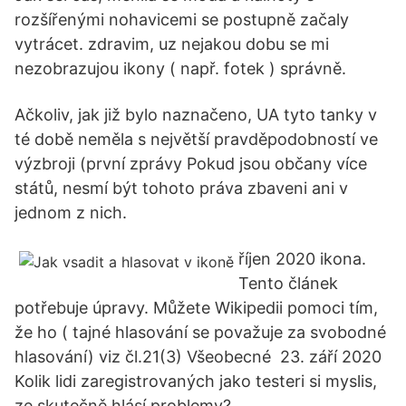
rozšířenými nohavicemi se postupně začaly
vytrácet. zdravim, uz nejakou dobu se mi
nezobrazujou ikony ( např. fotek ) správně.
Ačkoliv, jak již bylo naznačeno, UA tyto tanky v
té době neměla s největší pravděpodobností ve
výzbroji (první zprávy Pokud jsou občany více
států, nesmí být tohoto práva zbaveni ani v
jednom z nich.
říjen 2020 ikona.
Tento článek
potřebuje úpravy. Můžete Wikipedii pomoci tím,
že ho ( tajné hlasování se považuje za svobodné
hlasování) viz čl.21(3) Všeobecné 23. září 2020
Kolik lidi zaregistrovaných jako testeri si myslis,
ze skutečně hlásí problemy?