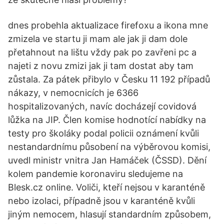
dnes probehla aktualizace firefoxu a ikona mne
zmizela ve startu ji mam ale jak ji dam dole
přetahnout na lištu vždy pak po zavřeni pc a
najeti z novu zmizi jak ji tam dostat aby tam
zůstala. Za pátek přibylo v Česku 11 192 případů
nákazy, v nemocnicích je 6366
hospitalizovaných, navíc docházejí covidová
lůžka na JIP. Člen komise hodnotící nabídky na
testy pro školáky podal policii oznámení kvůli
nestandardnímu působení na výběrovou komisi,
uvedl ministr vnitra Jan Hamáček (ČSSD). Dění
kolem pandemie koronaviru sledujeme na
Blesk.cz online. Voliči, kteří nejsou v karanténě
nebo izolaci, případně jsou v karanténě kvůli
jiným nemocem, hlasují standardním způsobem,