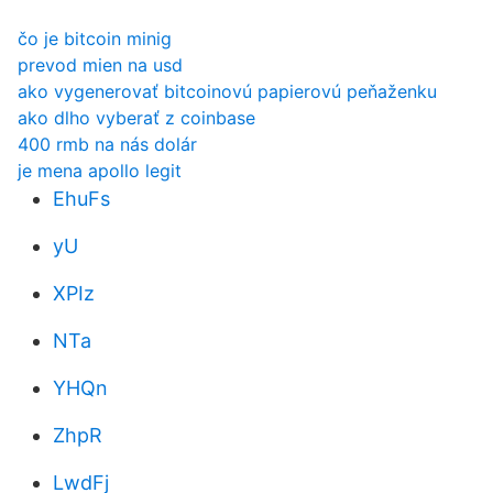
čo je bitcoin minig
prevod mien na usd
ako vygenerovať bitcoinovú papierovú peňaženku
ako dlho vyberať z coinbase
400 rmb na nás dolár
je mena apollo legit
EhuFs
yU
XPIz
NTa
YHQn
ZhpR
LwdFj